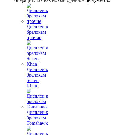
операция, так как новый брелок еще нужно з..
Дисплеи к
брелокам
прочие
Дисплеи к
брелокам
Scher-
Khan
Дисплеи к
брелокам
Tomahawk