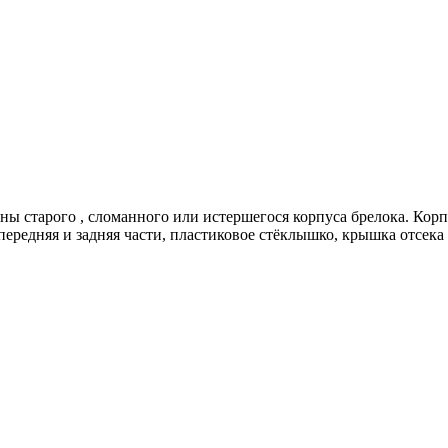
ны старого , сломанного или истершегося корпуса брелока. Кор
ередняя и задняя части, пластиковое стёклышко, крышка отсека 