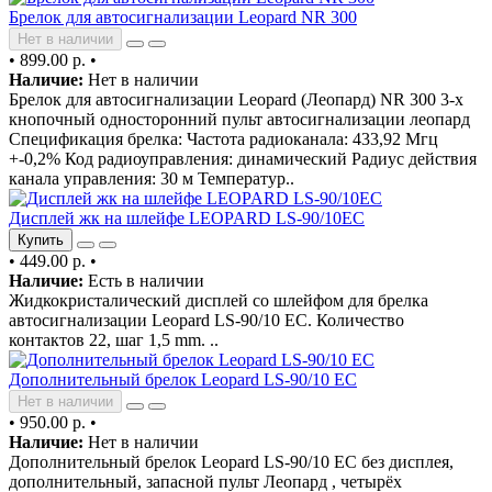
Брелок для автосигнализации Leopard NR 300
Нет в наличии
•
899.00 р.
•
Наличие:
Нет в наличии
Брелок для автосигнализации Leopard (Леопард) NR 300 3-х
кнопочный односторонний пульт автосигнализации леопард
Спецификация брелка: Частота радиоканала: 433,92 Мгц
+-0,2% Код радиоуправления: динамический Радиус действия
канала управления: 30 м Температур..
Дисплей жк на шлейфе LEOPARD LS-90/10EC
Купить
•
449.00 р.
•
Наличие:
Есть в наличии
Жидкокристалический дисплей со шлейфом для брелка
автосигнализации Leopard LS-90/10 EC. Количество
контактов 22, шаг 1,5 mm. ..
Дополнительный брелок Leopard LS-90/10 EC
Нет в наличии
•
950.00 р.
•
Наличие:
Нет в наличии
Дополнительный брелок Leopard LS-90/10 EC без дисплея,
дополнительный, запасной пульт Леопард , четырёх