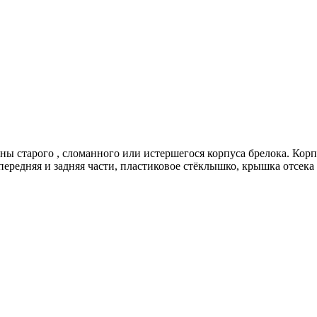
ны старого , сломанного или истершегося корпуса брелока. Кор
ередняя и задняя части, пластиковое стёклышко, крышка отсека 