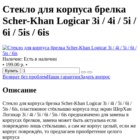
Стекло для корпуса брелка
Scher-Khan Logicar 3i / 4i / 5i /
6i / 5is / 6is
Наличие: Есть в наличии
•
199.00 р.
•
Купить
Возврат без проблем
Наши гарантии
Задать вопрос
Описание
Стекло для корпуса брелка Scher-Khan Logicar 3i / 4i / 5i / 6i /
5is / 6is, пластиковое стёклышко корпуса под экран ШерХан
Логикар 3i / 4i / 5i / 6i / 5is / 6is предназначено для замены в
корпусах брелков, замена может быть актуальна если
повреждено лишь стёклышко, а сам же корпус целый, если же
корпус повреждён, то предлагаем приобретение целого
корпуса